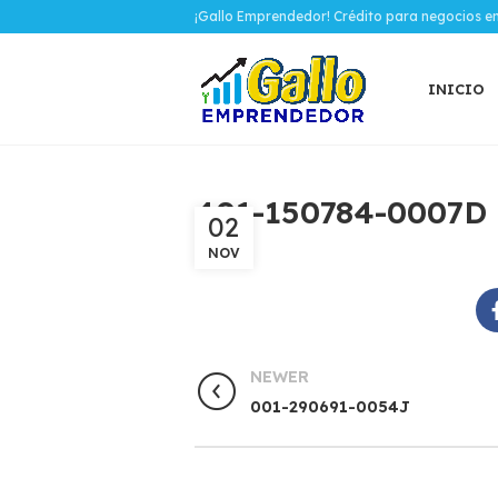
¡Gallo Emprendedor! Crédito para negocios e
INICIO
401-150784-0007D
02
NOV
NEWER
001-290691-0054J